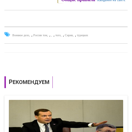
поведения на сайте.
,
,
,
,
,
Военное дело
Россия том
того
Сирии
турецких
РЕКОМЕНДУЕМ