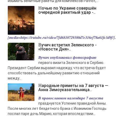
изымать зенитные ракеты для комплексов Patriot,...
Ночью по Украине совершён
очередной ракетный удар -..
[media=https://rutube.ru/video/7fd6810729380d7e316ef78a61fe3d9f/].
Вучич встретил Зеленского -
«Новости Дня»..
Вучич опубликовал фотографию
первого визита Зеленского в Сербию.
Президент Сербии выразил надежду, что встреча будет
способствовать дальнейшему развитию отношений
между...
Народные приметы на 7 августа —
Анна Зимоуказательница..
В православном календаре 7 августа
празднуется Успение праведной Анны.
После многих лет бездетного брака с Иоакимом Господь
послал паре дочь Марию, которая впоследствии...