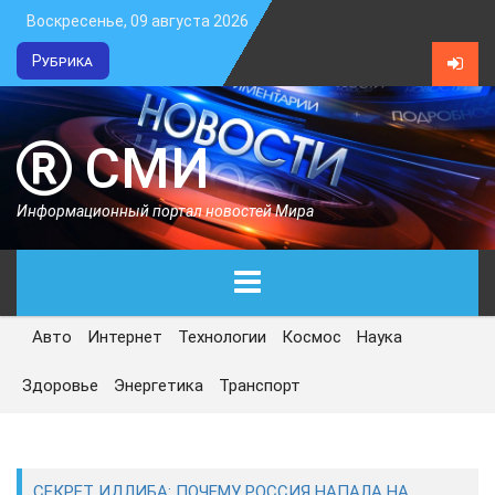
Воскресенье, 09 августа 2026
Рубрика
СМИ
Информационный портал новостей Мира
Авто
Интернет
Технологии
Космос
Наука
ГЛАВНАЯ
Здоровье
Энергетика
Транспорт
СЕГОДНЯ
ПОЛИТИКА
СЕКРЕТ ИДЛИБА: ПОЧЕМУ РОССИЯ НАПАЛА НА