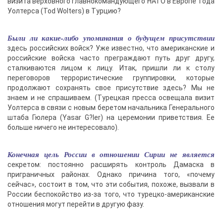
визита верховного главнокомандующего НАТО в Европе Тода
Уолтерса (Tod Wolters) в Турцию?
Были ли какие-либо упоминания о будущем присутствии
здесь российских войск? Уже известно, что американские и
российские войска часто преграждают путь друг другу,
сталкиваются лицом к лицу. Итак, пришли ли к столу
переговоров террористические группировки, которые
продолжают сохранять свое присутствие здесь? Мы не
знаем и не спрашиваем. (Турецкая пресса освещала визит
Уолтерса в связи с новым беретом начальника Генерального
штаба Гюлера (Yasar G?ler) на церемонии приветствия. Ее
больше ничего не интересовало).
Конечная цель России в отношении Сирии не является
секретом: постоянно расширять контроль Дамаска в
приграничных районах. Однако причина того, «почему
сейчас», состоит в том, что эти события, похоже, вызвали в
России беспокойство из-за того, что турецко-американские
отношения могут перейти в другую фазу.