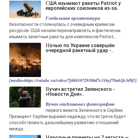
США изымают ракеты Patriot у
европейских союзников из-за..
Глобальная архитектура
безопасности столкнулась с очевидным кризисом
ресурсов: США начали перенаправлять и фактически
изымать зенитные ракеты для комплексов Patriot,...
Ночью по Украине совершён
очередной ракетный удар -..
[media=https://rutube.ru/video/7fd6810729380d7e316ef78a61fe3d9f/].
Вучич встретил Зеленского -
«Новости Дня»..
Вучич опубликовал фотографию
первого визита Зеленского в Сербию.
Президент Сербии выразил надежду, что встреча будет
способствовать дальнейшему развитию отношений
между...
Народные приметы на 7 августа —