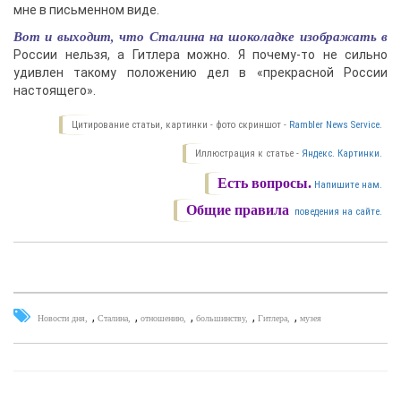
мне в письменном виде.
Вот и выходит, что Сталина на шоколадке изображать в
России нельзя, а Гитлера можно. Я почему-то не сильно
удивлен такому положению дел в «прекрасной России
настоящего».
Цитирование статьи, картинки - фото скриншот -
Rambler News Service.
Иллюстрация к статье -
Яндекс. Картинки.
Есть вопросы.
Напишите нам.
Общие правила
поведения на сайте.
,
,
,
,
,
Новости дня
Сталина
отношению
большинству
Гитлера
музея