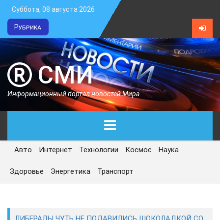
Суббота, 08 августа 2026
Рубрика
СМИ
Информационный портал новостей Мира
Авто
Интернет
Технологии
Космос
Наука
ГЛАВНАЯ
Здоровье
Энергетика
Транспорт
СЕГОДНЯ
ПОЛИТИКА
ЛИБЕРАЛЫ ЧУТЬ НЕ ПОДАВИЛИСЬ ШОКОЛАДКОЙ СО