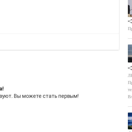
Пр
ЛН
Пр
а!
те
вуют. Вы можете стать первым!
Вл