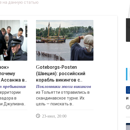
Goteborgs-Posten
почему
(Швеция): российский
 Ассанжа в..
корабль викингов с..
т пребывания
Поклонники эпохи викингов
территории
из Тольятти отправились в
и
вадора в
скандинавское турне. Их
и Джулиана..
цель — поискать в..
23-июл, 20:00