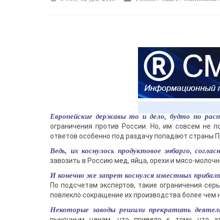
Европейские державы то и дело, будто по рас
ограничения против России. Но, им совсем не по
ответов особенно под раздачу попадают страны П
Ведь, их коснулось продуктовое эмбарго, согла
завозить в Россию мед, яйца, орехи и мясо-молоч
И конечно же запрет коснулся известных приба
По подсчетам экспертов, такие ограничения серь
повлекло сокращение их производства более чем н
Некоторые заводы решили прекратить деятель
рыночным ценам, что привело к тому, что эт