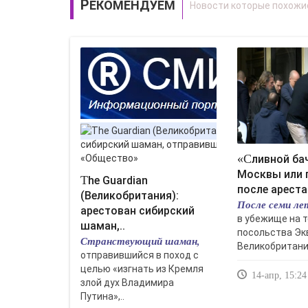
РЕКОМЕНДУЕМ
«Сливной бачок»
Москвы или 
The Guardian
после ареста
(Великобритания):
После семи ле
арестован сибирский
в убежище на 
шаман,..
посольства Эк
Странствующий шаман,
Великобритани
отправившийся в поход с
целью «изгнать из Кремля
14-апр, 15:24
злой дух Владимира
Путина»,..