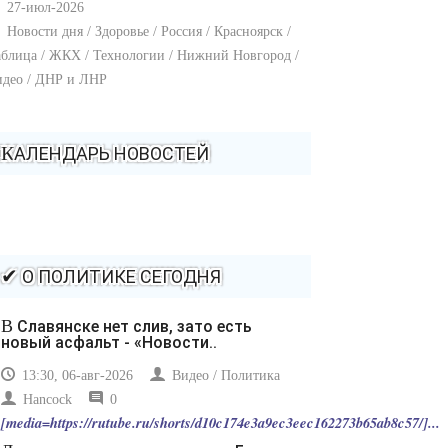
27-июл-2026
Новости дня / Здоровье / Россия / Красноярск /
блица / ЖКХ / Технологии / Нижний Новгород /
идео / ДНР и ЛНР
КАЛЕНДАРЬ НОВОСТЕЙ
✔ О ПОЛИТИКЕ СЕГОДНЯ
В Славянске нет слив, зато есть
новый асфальт - «Новости..
13:30, 06-авг-2026
Видео / Политика
Hancock
0
[media=https://rutube.ru/shorts/d10c174e3a9ec3eec162273b65ab8c57/]...