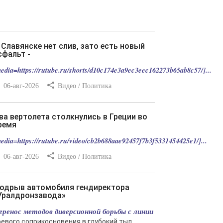
сфальт -
edia=https://rutube.ru/shorts/d10c174e3a9ec3eec162273b65ab8c57/]...
06-авг-2026
Видео / Политика
ремя
edia=https://rutube.ru/video/cb2b688aae92457f7b3f5331454425e1/]...
06-авг-2026
Видео / Политика
Уралдронзавода»
еренос методов диверсионной борьбы с линии
оевого соприкосновения в глубокий тыл