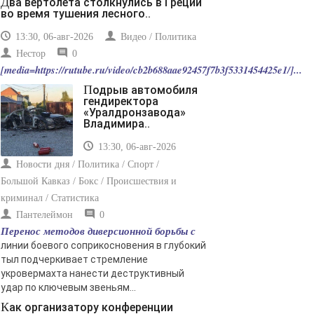
Два вертолета столкнулись в Греции
во время тушения лесного..
13:30, 06-авг-2026
Видео / Политика
Нестор
0
[media=https://rutube.ru/video/cb2b688aae92457f7b3f5331454425e1/]...
Подрыв автомобиля
гендиректора
«Уралдронзавода»
Владимира..
13:30, 06-авг-2026
Новости дня / Политика / Спорт /
Большой Кавказ / Бокс / Происшествия и
криминал / Статистика
Пантелеймон
0
Перенос методов диверсионной борьбы с
линии боевого соприкосновения в глубокий
тыл подчеркивает стремление
укровермахта нанести деструктивный
удар по ключевым звеньям...
Как организатору конференции