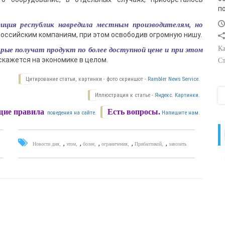
п
иция республик навредила местным производителям, но
оссийским компаниям, при этом освободив огромную нишу.
рые получат продукт по более доступной цене и при этом
Ка
скажется на экономике в целом.
Ст
Цитирование статьи, картинки - фото скриншот -
Rambler News Service.
Иллюстрация к статье -
Яндекс. Картинки.
ие правила
Есть вопросы.
поведения на сайте.
Напишите нам.
,
,
,
,
,
Новости дня
этом
более
ограничения
Прибалтикой
завозить