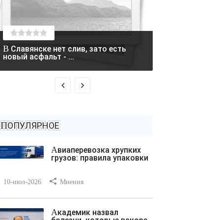
В Славянске нет слив, зато есть
Два вертолета столкнулись в
новый асфальт - ...
Греции во время
ПОПУЛЯРНОЕ
Авиаперевозка хрупких
грузов: правила упаковки
10-июл-2026
Мнения
Академик назвал