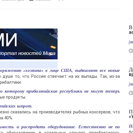
В Славянске нет слив, зато есть новый
а
[m
Два вертолета столкнулись в Греции во
поряжению «хозяина» в лице США, выдвигают все новые
в
 душе то, что Россия отвечает на их выпады. Так, из-за
рибалтики.
[m
сно которому прибалтийские республики не могут теперь
ные продукты.
лтийских шпрот.
Подрыв автомобиля гендиректора
езно сказались на производителях рыбных консервов, что
«
а 40%.
П
ность и распродать оборудование. Естественно не по
б
о оборудование, в отдельных случаях, приобреталось