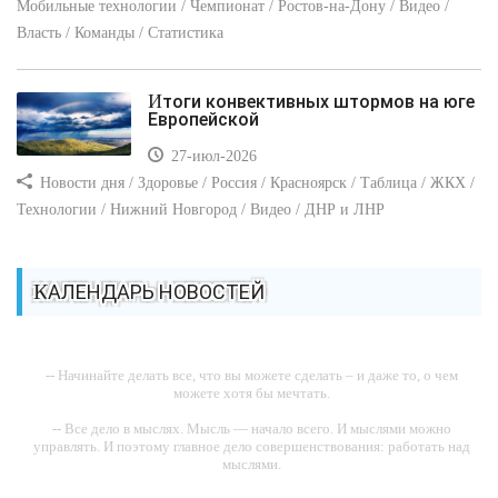
Мобильные технологии / Чемпионат / Ростов-на-Дону / Видео /
Власть / Команды / Статистика
Итоги конвективных штормов на юге
Европейской
27-июл-2026
Новости дня / Здоровье / Россия / Красноярск / Таблица / ЖКХ /
Технологии / Нижний Новгород / Видео / ДНР и ЛНР
КАЛЕНДАРЬ НОВОСТЕЙ
-- Начинайте делать все, что вы можете сделать – и даже то, о чем
можете хотя бы мечтать.
-- Все дело в мыслях. Мысль — начало всего. И мыслями можно
управлять. И поэтому главное дело совершенствования: работать над
мыслями.