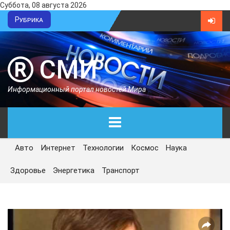
Суббота, 08 августа 2026
Рубрика
СМИ
Информационный портал новостей Мира
Авто
Интернет
Технологии
Космос
Наука
ГЛАВНАЯ
Здоровье
Энергетика
Транспорт
СЕГОДНЯ
ПОЛИТИКА
ЭКОНОМИКА