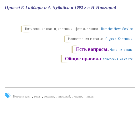
Приезд Е Гайдара и А Чубайса в 1992 г в Н Новгород
Цитирование статьи, картинки - фото скриншот -
Rambler News Service.
Иллюстрация к статье -
Яндекс. Картинки.
Есть вопросы.
Напишите нам.
Общие правила
поведения на сайте.
,
,
,
,
,
Новости дня
года
терапии
шоковой
одних
лишь