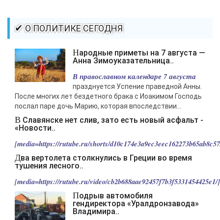
-- Идите уверенно по направлению к мечте. Живите той жизнью,
которую вы сами себе придумали.
-- Самое большое богатство — это ум. Самая большая нищета —
✔ О ПОЛИТИКЕ СЕГОДНЯ
глупость. Из всех страхов самый пугающий — самолюбование.
-- Лучшее, что можно сделать с хорошим советом, это пропустить его
Народные приметы на 7 августа —
мимо ушей. Он никогда не бывает полезен никому, кроме того, кто его
Анна Зимоуказательница..
дал.
В православном календаре 7 августа
-- Люблю давать советы и очень не люблю, когда их дают мне.
празднуется Успение праведной Анны.
После многих лет бездетного брака с Иоакимом Господь
послал паре дочь Марию, которая впоследствии...
В Славянске нет слив, зато есть новый асфальт -
«Новости..
[media=https://rutube.ru/shorts/d10c174e3a9ec3eec162273b65ab8c57/
Два вертолета столкнулись в Греции во время
тушения лесного..
[media=https://rutube.ru/video/cb2b688aae92457f7b3f5331454425e1/].
Подрыв автомобиля
гендиректора «Уралдронзавода»
Владимира..