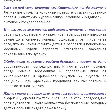
молодежи.
Уже весной само понятие созидательного труда кануло в
Лету вкупе с конституционным правом его гарантированной
оплаты. Советскую «уравниловку» сменило «кидалово» —
бытовое и государственное.
И тут, когда полстраны, надрываясь, челночило, таская на
себе туда-сюда все, что надеялись перепродать и выкроить
семье хоть какие-то копейки, офицеры стрелялись из-за
того, что им нечем кормить детей, а работяги и пенсионеры
месяцами ждали зарплату, стартовала ваучерная
приватизация по Чубайсу.
Обобранному населению раздали бумажки с правом на долю
собственности госпредприятий. И почти сразу проныры
вроде Романа Абрамовича и подставные лица от
чиновничества и криминала кинулись их скупать за
бесценок. Люди «фантики» продавали, так как боялись и
вовсе остаться ни с чем.
Жизнь стала еще тяжелее. Детсады исчезали, превращаясь
в офисы. Деревни пустели, скот шел на убой, плодородные
поля пустовали. Такого количества беспризорных, голодных
детей Россия не видела даже в войну.