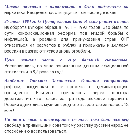
Многие ночевали в канализации и были подсажены на
наркотики. Расцвела проституция, в том числе детская.
26 июля 1993 года Центральный банк России решил изъять
из оборота купюры образца 1961 — 1992 годов. Это была, по
сути, конфискационная реформа: под эгидой борьбы с
инфляцией, а реально для принуждения стран СНГ
отказаться от расчетов в рублях и привыкать к доллару,
россиян в разгар отпусков вновь ограбили.
Цены начали расти с еще большей скоростью.
Увеличившись, по явно заниженным данным официальной
статистики, в 9,8 раза за год!
Академик Татьяна Заславская, большая сторонница
реформ, входившая в те времена в администрацию
президента Ельцина, призналась через полтора
десятилетия, что только за три года шоковой терапии в
России одних лишь мужчин среднего возраста скончалось 12
млн.!
Но той осенью с телеэкранов неслось: нам дали наконец
свободу, а привыкший к советскому рабству русский народ не
способен ею воспользоваться.