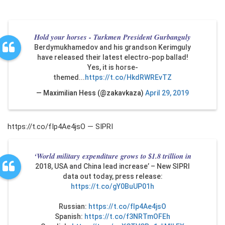
Hold your horses - Turkmen President Gurbanguly
Berdymukhamedov and his grandson Kerimguly
have released their latest electro-pop ballad!
Yes, it is horse-
themed...
https://t.co/HkdRWREvTZ
— Maximilian Hess (@zakavkaza)
April 29, 2019
https://t.co/fIp4Ae4jsO — SIPRI
‘World military expenditure grows to $1.8 trillion in
2018, USA and China lead increase’ – New SIPRI
data out today, press release:
https://t.co/gY0BuUP01h
Russian:
https://t.co/fIp4Ae4jsO
Spanish:
https://t.co/f3NRTmOFEh