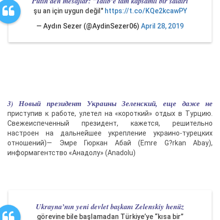
Putin'den mesajlar: "İdlib’e tam kapsamlı bir saldırı
şu an için uygun değil"
https://t.co/KQe2kcawPY
— Aydın Sezer (@AydinSezer06)
April 28, 2019
3) Новый президент Украины Зеленский, еще даже не
приступив к работе, улетел на «короткий» отдых в Турцию.
Свежеиспеченный президент, кажется, решительно
настроен на дальнейшее укрепление украино-турецких
отношений)— Эмре Гюркан Абай (Emre G?rkan Abay),
информагентство «Анадолу» (Anadolu)
Ukrayna’nın yeni devlet başkanı Zelenskiy henüz
görevine bile başlamadan Türkiye’ye “kısa bir”