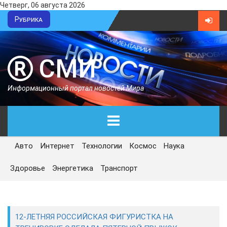
Четверг, 06 августа 2026
Рубрика
СМИ
Информационный портал новостей Мира
Авто
Интернет
Технологии
Космос
Наука
ГЛАВНАЯ
Здоровье
Энергетика
Транспорт
СЕГОДНЯ
ПОЛИТИКА
12-ЛЕТНЯЯ РОССИЙСКАЯ ФИГУРИСТКА НА
ЭКОНОМИКА