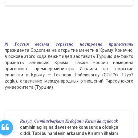
9) Россия весьма серьезно настроена пригласить
президента Эрдогана на открытие мечети в Крыму. Конечно,
в основе этого хода лежит идея заставить Турцию де-факто
признать аннексию Крыма. Также Россия намерена
пригласить премьер-министра Израиля на открытие
синагоги в Крыму. — Гёктюрк Тюйсюзоглу (G?kt?rk T?ys?
zoglu), отделение международных отношений Гиресунского
университета (Турция)
Rusya, Cumhurbaşkanı Erdoğan’ı Kırım’da açılacak
caminin açılışına davet etme konusunda oldukça
ciddi. Tabi bu hamlenin arkasında Kırım’ın ilhakını