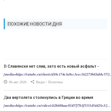
ПОХОЖИЕ НОВОСТИ ДНЯ
В Славянске нет слив, зато есть новый асфальт -
[media=https://rutube.ru/shorts/d10c174e3a9ec3eec162273b65ab8c57/]..
06-авг-2026
Видео / Политика
Два вертолета столкнулись в Греции во время
[media=https://rutube.ru/video/cb2b688aae92457f7b3f5331454425e1/]...