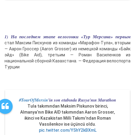
1) На последнем этапе велогонки «Тур Мерсина» первым
стал Максим Пискунов из команды «Марафон-Тула», вторым
— Аарон Гроссер (Aaron Grosser) из немецкой команды «Байк
эйд» (Bike Aid), третьим — Роман Василенков из
национальной сборной Казахстана. — Федерация велоспорта
Турции
#TourOfMersin
'in son etabında Rusya'nın Marathon
Tula takımından Maksim Piskunov birinci,
Almanya’nın Bike AID takımından Aaron Grosser,
ikinci ve Kazakistan Milli Takımı’ndan Roman
Vassilenkov ise üçüncü oldu.
pic.twitter.com/YShY2kBXmL