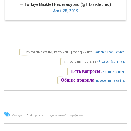
— Türkiye Bisiklet Federasyonu (@trbisikletfed)
April 28, 2019
Цитирование статьи, картинки - фото скриншот -
Rambler News Service.
Иллюстрация к статье -
Яндекс. Картинки.
Есть вопросы.
Напишите нам.
Общие правила
поведения на сайте.
,
,
,
Сегодня
April прыжок
среди пятерной
профессор