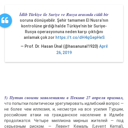
İdlib Türkiye ile Suriye ve Rusya arasında ciddi bir
soruna dönüşebilir. Şehir tamamen El Nusra’nın
kontrolüne girdiği halde Türkiye’nin bir Suriye-
Rusya operasyonuna neden karşı çıktığını
anlamak çok zor
https://t.co/dH4qGepHeS
— Prof. Dr. Hasan Ünal (@hasanunal1920)
April
26, 2019
5) Путин своими заявлениями в Пекине 27 апреля признал,
что попытки политически урегулировать идлибский вопрос —
не более чем иллюзия, и, несмотря на все усилия Турции,
российские атаки на гражданское население в Идлибе
продолжатся. Четыре миллиона мирных жителей — под
серьезным риском. — Левент Кемаль (Levent Kemal),