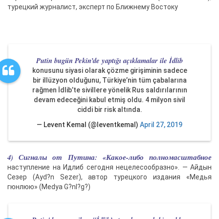
турецкий журналист, эксперт по Ближнему Востоку
Putin bugün Pekin’de yaptığı açıklamalar ile İdlib
konusunu siyasi olarak çözme girişiminin sadece
bir illüzyon olduğunu, Türkiye’nin tüm çabalarına
rağmen İdlib’te sivillere yönelik Rus saldırılarının
devam edeceğini kabul etmiş oldu. 4 milyon sivil
ciddi bir risk altında.
— Levent Kemal (@leventkemaI)
April 27, 2019
4) Сигналы от Путина: «Какое-либо полномасштабное
наступление на Идлиб сегодня нецелесообразно». — Айдын
Сезер (Ayd?n Sezer), автор турецкого издания «Медья
гюнлюю» (Medya G?nl?g?)