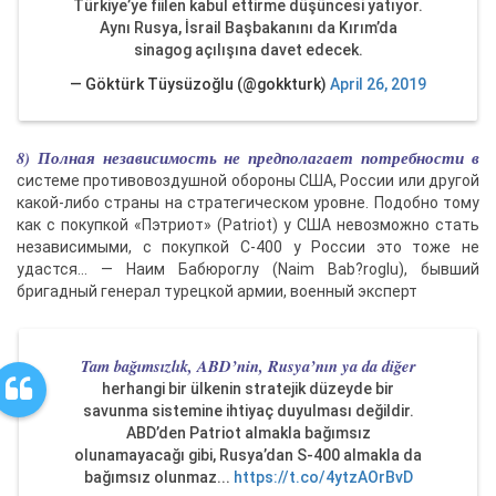
Türkiye’ye fiilen kabul ettirme düşüncesi yatıyor.
Aynı Rusya, İsrail Başbakanını da Kırım’da
sinagog açılışına davet edecek.
— Göktürk Tüysüzoğlu (@gokkturk)
April 26, 2019
8) Полная независимость не предполагает потребности в
системе противовоздушной обороны США, России или другой
какой-либо страны на стратегическом уровне. Подобно тому
как с покупкой «Пэтриот» (Patriot) у США невозможно стать
независимыми, с покупкой С-400 у России это тоже не
удастся… — Наим Бабюроглу (Naim Bab?roglu), бывший
бригадный генерал турецкой армии, военный эксперт
Tam bağımsızlık, ABD’nin, Rusya’nın ya da diğer
herhangi bir ülkenin stratejik düzeyde bir
savunma sistemine ihtiyaç duyulması değildir.
ABD’den Patriot almakla bağımsız
olunamayacağı gibi, Rusya’dan S-400 almakla da
bağımsız olunmaz...
https://t.co/4ytzAOrBvD