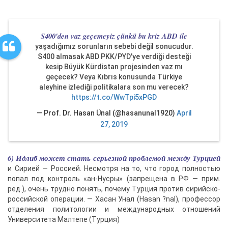
S400'den vaz geçemeyiz çünkü bu kriz ABD ile
yaşadığımız sorunların sebebi değil sonucudur.
S400 almasak ABD PKK/PYD'ye verdiği desteği
kesip Büyük Kürdistan projesinden vaz mı
geçecek? Veya Kıbrıs konusunda Türkiye
aleyhine izlediği politikalara son mu verecek?
https://t.co/WwTpi5xPGD
— Prof. Dr. Hasan Ünal (@hasanunal1920)
April
27, 2019
6) Идлиб может стать серьезной проблемой между Турцией
и Сирией — Россией. Несмотря на то, что город полностью
попал под контроль «ан-Нусры» (запрещена в РФ — прим.
ред.), очень трудно понять, почему Турция против сирийско-
российской операции. — Хасан Унал (Hasan ?nal), профессор
отделения политологии и международных отношений
Университета Малтепе (Турция)