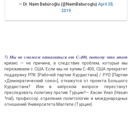
— Dr. Naim Babüroğlu (@NaimBaburoglu)
April 28,
2019
7) Мы не сможем отказаться от С-400, потому что этот
кризис — не причина, а следствие проблем, которые мы
переживаем с США. Если мы не купим С-400, США прекратят
поддержку РПК [Рабочей партии Курдистана] / PYD [Партии
«Демократический союз»], откажутся от проекта Большого
Курдистана? Или в кипрском вопросе перестанут
преследовать политику против Турции?— Хасан Унал (Hasan
?nal), профессор отделения политологии и международных
отношений Университета Малтепе (Турция)