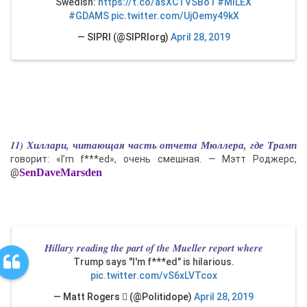
Swedish:
https://t.co/asXCTVSBo1
#MILEX
#GDAMS
pic.twitter.com/UjOemy49kX
— SIPRI (@SIPRIorg)
April 28, 2019
11) Хиллари, читающая часть отчета Мюллера, где Трамп
говорит: «I’m f***ed», очень смешная. — Мэтт Роджерс,
SenDaveMarsden
@
Hillary reading the part of the Mueller report where
Trump says "I'm f***ed" is hilarious.
pic.twitter.com/vS6xLVTcox
— Matt Rogers  (@Politidope)
April 28, 2019