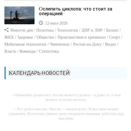
Ослепить циклопа: что стоит за
операцией
12-июл-2026
Новости дня / Политика / Технологии / ДНР и ЛНР / Бизнес /
ЖКХ / Здоровье / Общество / Происшествия и криминал / Спорт /
Мобильные технологии / Чемпионат / Ростов-на-Дону / Видео /
Власть / Команды / Статистика
КАЛЕНДАРЬ НОВОСТЕЙ
-- Начинайте делать все, что вы можете сделать – и даже то, о чем
можете хотя бы мечтать.
-- Все дело в мыслях. Мысль — начало всего. И мыслями можно
управлять. И поэтому главное дело совершенствования: работать над
мыслями.
-- Идите уверенно по направлению к мечте. Живите той жизнью,