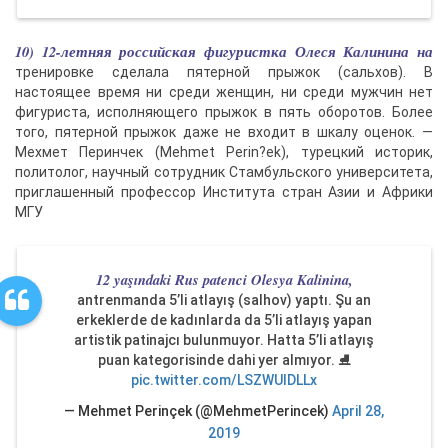
10) 12-летняя российская фигуристка Олеся Калинина на
тренировке сделала пятерной прыжок (сальхов). В
настоящее время ни среди женщин, ни среди мужчин нет
фигуриста, исполняющего прыжок в пять оборотов. Более
того, пятерной прыжок даже не входит в шкалу оценок. —
Мехмет Перинчек (Mehmet Perin?ek), турецкий историк,
политолог, научный сотрудник Стамбульского университета,
приглашенный профессор Института стран Азии и Африки
МГУ
12 yaşındaki Rus patenci Olesya Kalinina,
antrenmanda 5’li atlayış (salhov) yaptı. Şu an
erkeklerde de kadınlarda da 5’li atlayış yapan
artistik patinajcı bulunmuyor. Hatta 5’li atlayış
puan kategorisinde dahi yer almıyor. ⛸
pic.twitter.com/LSZWUIDLLx
— Mehmet Perinçek (@MehmetPerincek)
April 28,
2019