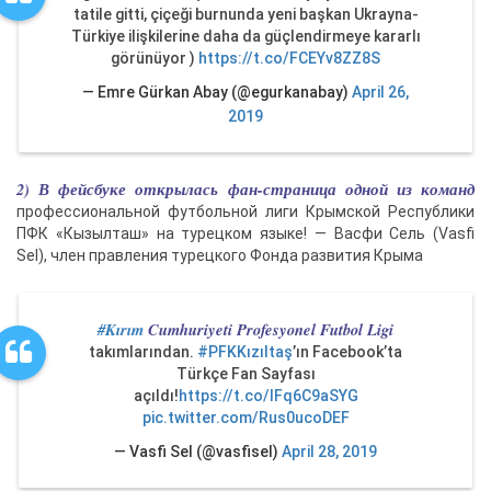
tatile gitti, çiçeği burnunda yeni başkan Ukrayna-
Türkiye ilişkilerine daha da güçlendirmeye kararlı
görünüyor )
https://t.co/FCEYv8ZZ8S
— Emre Gürkan Abay (@egurkanabay)
April 26,
2019
2) В фейсбуке открылась фан-страница одной из команд
профессиональной футбольной лиги Крымской Республики
ПФК «Кызылташ» на турецком языке! — Васфи Сель (Vasfi
Sel), член правления турецкого Фонда развития Крыма
#Kırım
Cumhuriyeti Profesyonel Futbol Ligi
takımlarından.
#PFKKızıltaş
’ın Facebook’ta
Türkçe Fan Sayfası
açıldı!
https://t.co/lFq6C9aSYG
pic.twitter.com/Rus0ucoDEF
— Vasfi Sel (@vasfisel)
April 28, 2019