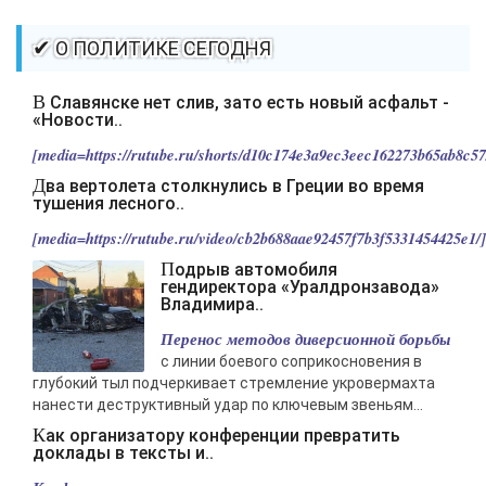
которую вы сами себе придумали.
-- Самое большое богатство — это ум. Самая большая нищета —
✔ О ПОЛИТИКЕ СЕГОДНЯ
глупость. Из всех страхов самый пугающий — самолюбование.
-- Лучшее, что можно сделать с хорошим советом, это пропустить его
В Славянске нет слив, зато есть новый асфальт -
мимо ушей. Он никогда не бывает полезен никому, кроме того, кто его
«Новости..
дал.
[media=https://rutube.ru/shorts/d10c174e3a9ec3eec162273b65ab8c57/
-- Люблю давать советы и очень не люблю, когда их дают мне.
Два вертолета столкнулись в Греции во время
тушения лесного..
[media=https://rutube.ru/video/cb2b688aae92457f7b3f5331454425e1/].
Подрыв автомобиля
гендиректора «Уралдронзавода»
Владимира..
Перенос методов диверсионной борьбы
с линии боевого соприкосновения в
глубокий тыл подчеркивает стремление укровермахта
нанести деструктивный удар по ключевым звеньям...
Как организатору конференции превратить
доклады в тексты и..