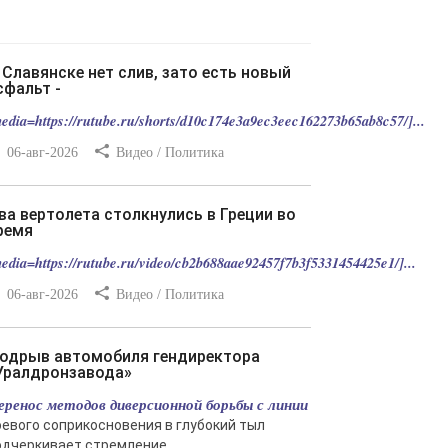
сфальт -
edia=https://rutube.ru/shorts/d10c174e3a9ec3eec162273b65ab8c57/]...
06-авг-2026
Видео / Политика
ремя
edia=https://rutube.ru/video/cb2b688aae92457f7b3f5331454425e1/]...
06-авг-2026
Видео / Политика
Уралдронзавода»
еренос методов диверсионной борьбы с линии
оевого соприкосновения в глубокий тыл
одчеркивает стремление...