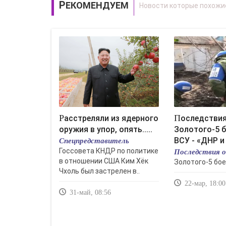
РЕКОМЕНДУЕМ
Расстреляли из ядерного
Последствия обстрела
оружия в упор, опять.....
Золотого-5 
Спецпредставитель
ВСУ - «ДНР и
Последствия 
Госсовета КНДР по политике
в отношении США Ким Хёк
Золотого-5 бое
Чхоль был застрелен в..
22-мар, 18:00
31-май, 08:56