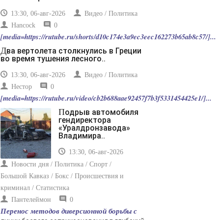
пропустить его мимо ушей. Он никогда не бывает
полезен никому, кроме того, кто его дал.
13:30, 06-авг-2026
Видео / Политика
-- Люблю давать советы и очень не люблю, когда их
Hancock
0
дают мне.
[media=https://rutube.ru/shorts/d10c174e3a9ec3eec162273b65ab8c57/]...
Два вертолета столкнулись в Греции
во время тушения лесного..
13:30, 06-авг-2026
Видео / Политика
Нестор
0
[media=https://rutube.ru/video/cb2b688aae92457f7b3f5331454425e1/]...
Подрыв автомобиля
гендиректора
«Уралдронзавода»
Владимира..
13:30, 06-авг-2026
Новости дня / Политика / Спорт /
Большой Кавказ / Бокс / Происшествия и
криминал / Статистика
Пантелеймон
0
Перенос методов диверсионной борьбы с