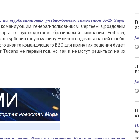
лии турбовинтовых учебно-боевых самолетов A-29 Super
В Славянске нет слив, зато есть новый
с командующим генерал-полковником Сергеем Дроздовым
а
оры c руководством бразильской компании Embraer,
[m
ал турбовинтовую машину — лично поднялся на ней в небо.
ного визита командующего ВВС для принятия решения будет
Tucano не первый год, но так и не могут решиться на их
Два вертолета столкнулись в Греции во
в
[m
Подрыв автомобиля гендиректора
«
П
б
етскому парку боевых самолетов Украина всерьез начала
п