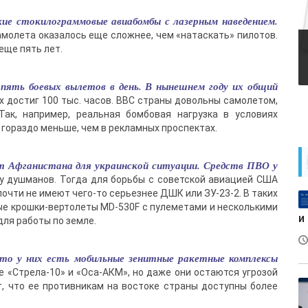
кие стокилограммовые авиабомбы с лазерным наведением.
молета оказалось еще сложнее, чем «натаскать» пилотов.
еще пять лет.
м пять боевых вылетов в день. В нынешнем году их общий
х достиг 100 тыс. часов. ВВС страны довольны самолетом,
ак, например, реальная бомбовая нагрузка в условиях
гораздо меньше, чем в рекламных проспектах.
ыт Афганистана для украинской ситуации. Средств ПВО у
 у душманов. Тогда для борьбы с советской авиацией США
чти не имеют чего-то серьезнее ДШК или ЗУ-23-2. В таких
е крошки-вертолеты MD-530F с пулеметами и несколькими
и
ля работы по земле.
то у них есть мобильные зенитные ракетные комплексы
е «Стрела-10» и «Оса-АКМ», но даже они остаются угрозой
т, что ее противникам на востоке страны доступны более