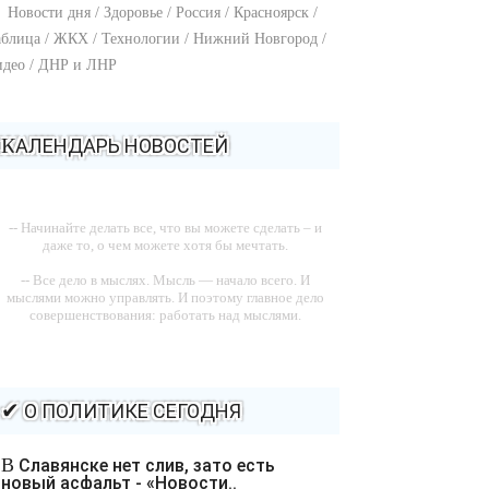
Новости дня / Здоровье / Россия / Красноярск /
блица / ЖКХ / Технологии / Нижний Новгород /
идео / ДНР и ЛНР
КАЛЕНДАРЬ НОВОСТЕЙ
-- Начинайте делать все, что вы можете сделать – и
даже то, о чем можете хотя бы мечтать.
-- Все дело в мыслях. Мысль — начало всего. И
мыслями можно управлять. И поэтому главное дело
совершенствования: работать над мыслями.
-- Идите уверенно по направлению к мечте. Живите
той жизнью, которую вы сами себе придумали.
-- Самое большое богатство — это ум. Самая большая
✔ О ПОЛИТИКЕ СЕГОДНЯ
нищета — глупость. Из всех страхов самый пугающий
— самолюбование.
В Славянске нет слив, зато есть
-- Лучшее, что можно сделать с хорошим советом, это
новый асфальт - «Новости..