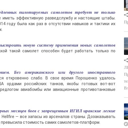
едленных пилотируемых самолетов требует не только
е иметь эффективную разведслужбу и настоящие штабы.
Пр
4 году была как раз в отсутствии навыков и тактики их
х.
выстроить новую систему применения новых самолетов
кой такой самолет способен будет работать только по
ЛН
ем. Без американского или другого иностранного
Пр
ся откровенно слабо. В свое время Порошенко удалось
те
США ордами российских танков, якобы готовых вот-вот
Вл
 предлогом авиабомбы или авиационные противотанковые
ервых месяцев боев с запрещенным ИГИЛ иракские легкие
Hellfire — все запасы из арсеналов страны. Дозаказывать
о превысила стоимость самих самолетов-платформ.