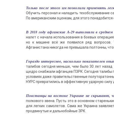
Только после этого им позволили применять лег
Обучить персонал и наладить техобслуживание са
По американским оценкам, для этого понадобится 
В 2018 году афганские А-29 выполняли в средне
налет с начала использования в боевых операция
но к машине всё же появился ряд вопросов. Т
Афганистана никогда не превышала полтонны, что 
Гораздо интереснее, насколько показателен оп
талибов сегодня меньше, чем было 30 лет назад
щедро снабжали афганцев ПЗРК. Сегодня талибы по
условиях даже правительственные полуторатонны
НУРС превратились в эффективную ударную силу д
Повстанцы на востоке Украине не скрывают, ч
полкового звена. Пусть это в основном стареньки
для легких самолетов. Сама же Украина заявляе
продвинутые и дальнобойные ЗРК.