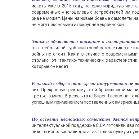
искать уже в 2015 году, потеряв изрядную часть
современных многоцелевых истребителей им под
она не может. Цены на новые боевые самолеты на
не могут экономики и покрупнее украинской.
Этим и объясняется внимание к альтернативной
этот небольшой турбовинтовой самолетик с летн
войны не стоит. Как и в случае с современными
столько от тактико-технических характеристи
которые он несет.
Реальный выбор в нише эрзац-штурмовиков не та
них. Прекрасную рекламу этой бразильской маш
третьего мира. В результате Super Tucano не тол
успешным применением поставленных американца
Но освоение несложных самолетов дается непр
интеллектуальной поддержке США готовили два го
пилоты использовали для атак только пушку и пул