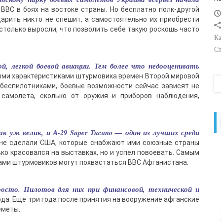
 ВВС в боях на востоке страны. Но бесплатно полк-другой
арить никто не спешит, а самостоятельно их приобрести
столько выросли, что позволить себе такую роскошь часто
Ка
Ст
, легкой боевой авиации. Тем более что недооценивать
ыми характеристиками штурмовика времен Второй мировой
 беспилотниками, боевые возможности сейчас зависят не
к самолета, сколько от оружия и приборов наблюдения,
к уж велик, и А-29 Super Tucano — один из лучших среди
ине сделали США, которые снабжают ими союзные страны
ько красовался на выставках, но и успел повоевать. Самым
ми штурмовиков могут похвастаться ВВС Афганистана.
осто. Пилотов для них при финансовой, технической и
да. Еще три года после принятия на вооружение афганские
еметы.