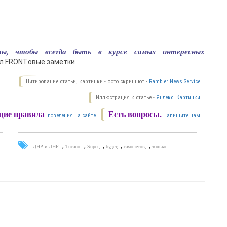
лы, чтобы всегда быть в курсе самых интересных
ал FRONTовые заметки
Цитирование статьи, картинки - фото скриншот -
Rambler News Service.
Иллюстрация к статье -
Яндекс. Картинки.
ие правила
Есть вопросы.
поведения на сайте.
Напишите нам.
,
,
,
,
,
ДНР и ЛНР
Tucano
Super
будет
самолетов
только