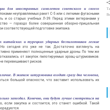
ии для иностранных самолетов советского и своего
Та
блоками неуправляемых ракет С-5 или с легкими фугасными
В
ь и со старых учебных Л-39. Перед этими ветеранами у
ство — гораздо более совершенная обзорно-прицельная
ри соответствующей подготовке экипажа.
х китайских и турецких ударных беспилотников легкие
 Но сегодня это уже не так. Достаточно взглянуть на
активно применяют полноценные ударные дроны. По тем же
отказались от закупок пилотируемых эрзац-штурмовиков.
не перевешивают рисков.
наличие. В экипаж штурмовика входит сразу два человека,
аться большой опасности, что заставит использовать их
олько запоздал. Конечно, они будут лучше смотреться на
о, если закупка и состоится, это станет ошибкой. Такой
порадуются.