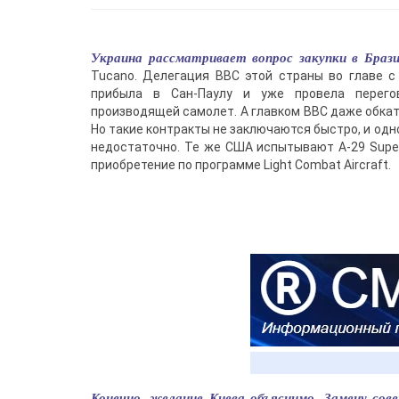
Украина рассматривает вопрос закупки в Брази
Tucano. Делегация ВВС этой страны во главе 
прибыла в Сан-Паулу и уже провела перегов
производящей самолет. А главком ВВС даже обкат
Но такие контракты не заключаются быстро, и од
недостаточно. Те же США испытывают A-29 Super 
приобретение по программе Light Combat Aircraft.
Конечно, желание Киева объяснимо. Замену сов