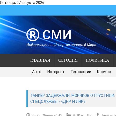
Пятница, 07 августа 2026
СМИ
Информационный портал новостей Мира
ГЛАВНАЯ
СЕГОДНЯ
ПОЛИТИКА
Авто
Интернет
Технологии
Космос
ТАНКЕР ЗАДЕРЖАЛИ, МОРЯКОВ ОТПУСТИЛИ:
СПЕЦСЛУЖБЫ - «ДНР И ЛНР»
20:25, 26-июл-2019
ДНР и ЛНР
Аристар