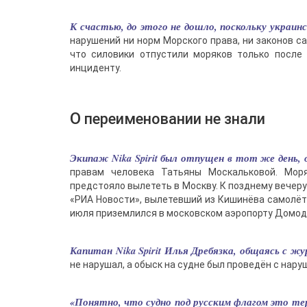
К счастью, до этого не дошло, поскольку украин
нарушений ни норм Морского права, ни законов с
что силовики отпустили моряков только после 
инциденту.
О переименовании не знали
Экипаж Nika Spirit был отпущен в тот же день,
правам человека Татьяны Москальковой. Мор
предстояло вылететь в Москву. К позднему вечеру
«РИА Новости», вылетевший из Кишинёва самолёт
июля приземлился в московском аэропорту Домоде
Капитан Nika Spirit Илья Дребязка, общаясь с ж
не нарушал, а обыск на судне был проведён с нару
«Понятно, что судно под русским флагом это терр