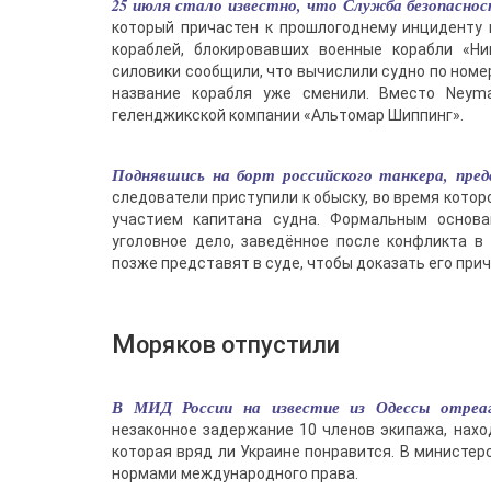
25 июля стало известно, что Служба безопаснос
который причастен к прошлогоднему инциденту 
кораблей, блокировавших военные корабли «Ни
силовики сообщили, что вычислили судно по номе
название корабля уже сменили. Вместо Neyma
геленджикской компании «Альтомар Шиппинг».
Поднявшись на борт российского танкера, пре
следователи приступили к обыску, во время котор
участием капитана судна. Формальным основа
уголовное дело, заведённое после конфликта в
позже представят в суде, чтобы доказать его прич
Моряков отпустили
В МИД России на известие из Одессы отреаг
незаконное задержание 10 членов экипажа, нахо
которая вряд ли Украине понравится. В министер
нормами международного права.