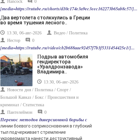
Hancock
0
[media=https://rutube.ru/shorts/d10c174e3a9ec3eec162273b65ab8c57/]...
Два вертолета столкнулись в Греции
во время тушения лесного..
13:30, 06-авг-2026
Видео / Политика
Нестор
0
[media=https://rutube.ru/video/cb2b688aae92457f7b3f5331454425e1/]...
Подрыв автомобиля
гендиректора
«Уралдронзавода»
Владимира..
13:30, 06-авг-2026
Новости дня / Политика / Спорт /
Большой Кавказ / Бокс / Происшествия и
криминал / Статистика
Пантелеймон
0
Перенос методов диверсионной борьбы с
линии боевого соприкосновения в глубокий
тыл подчеркивает стремление
укровермахта нанести деструктивный