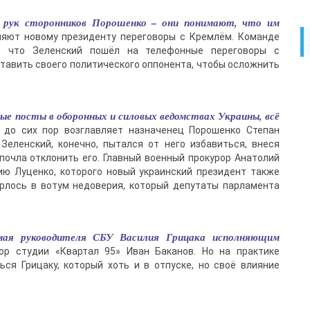
з рук сторонников Порошенко – они понимают, что им
няют новому президенту переговоры с Кремлём. Команде
ь, что Зеленский пошёл на телефонные переговоры с
тавить своего политического оппонента, чтобы осложнить
ые посты в оборонных и силовых ведомствах Украины, всё
 до сих пор возглавляет назначенец Порошенко Степан
Зеленский, конечно, пытался от него избавиться, внеся
почла отклонить его. Главный военный прокурор Анатолий
ю Луценко, которого новый украинский президент также
ёрлось в вотум недоверия, который депутаты парламента
 мая руководителя СБУ Василия Грицака исполняющим
ор студии «Квартал 95» Иван Баканов. Но на практике
я Грицаку, который хоть и в отпуске, но своё влияние