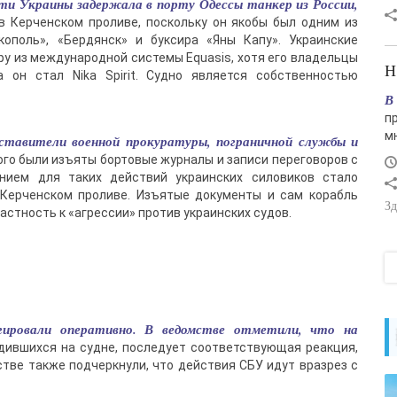
ти Украины задержала в порту Одессы танкер из России,
в Керченском проливе, поскольку он якобы был одним из
кополь», «Бердянск» и буксира «Яны Капу». Украинские
ру из международной системы Equasis, хотя его владельцы
 он стал Nika Spirit. Судно является собственностью
В
п
м
дставители военной прокуратуры, пограничной службы и
ого были изъяты бортовые журналы и записи переговоров с
нием для таких действий украинских силовиков стало
 Керченском проливе. Изъятые документы и сам корабль
Зд
астность к «агрессии» против украинских судов.
ировали оперативно. В ведомстве отметили, что на
дившихся на судне, последует соответствующая реакция,
стве также подчеркнули, что действия СБУ идут вразрез с