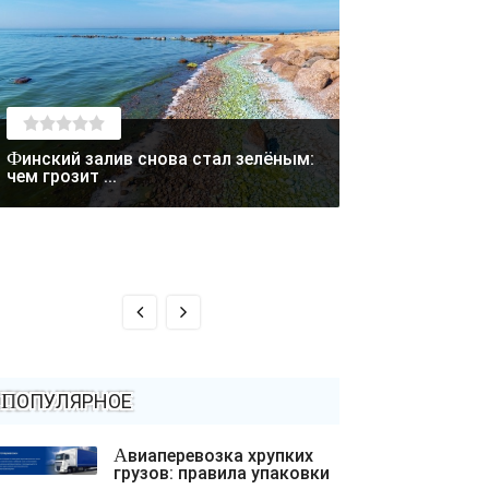
Финский залив снова стал зелёным:
Лето отступает: в Магаданской
чем грозит ...
области выпал с
ПОПУЛЯРНОЕ
Авиаперевозка хрупких
грузов: правила упаковки