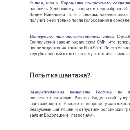
О том, что у Порошенко по-прежнему сохраня
насолить Зеленскому, говорит и переизбранный
Вадим Новинский. По его словам, Баканов из-за 
получит он их только после голосования в обновлё
Интересно, что экс-заместитель главы Служб
Скипальский заявил украинским СМИ, что тепер
после задержания танкера Nika Spirit. По его сл
«сугубо военный ответ», потому что «ничего исклю
Попытка шантажа?
Зампредседателя комитета Госдумы по 
соотечественниками Виктор Водолацкий увер
шантажировать Россию в вопросе украинских м
бездумный шаг пошли, и отпустили российских гр
заявил Водолацкий «Известиям».