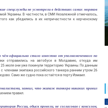
ские спецслужбы не усмотрели в действиях самих моряков
амой Украины. В частности, в СМИ Незалежной отмечалось,
того как убедились в их непричастности к керченскому
 о чём официально стало известно от уполномоченного по
яки отправились на автобусе в Молдавию, откуда им
 25 июля они уже покинули территорию Украины. По данным
 с членами экипажа российского танкера ранним утром 26
дово. Само же судно пока остаётся в порту Измаил.
урналистами, заявил, что экипаж танкера никаких правил
шением правил.
итория России, обыск провели, не согласовав с консулом,