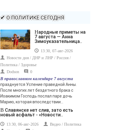
-- Идите уверенно по направлению к мечте. Живите
той жизнью, которую вы сами себе придумали.
-- Самое большое богатство — это ум. Самая большая
✔ О ПОЛИТИКЕ СЕГОДНЯ
нищета — глупость. Из всех страхов самый пугающий
— самолюбование.
Народные приметы на
-- Лучшее, что можно сделать с хорошим советом, это
7 августа — Анна
пропустить его мимо ушей. Он никогда не бывает
Зимоуказательница..
полезен никому, кроме того, кто его дал.
13:30, 07-авг-2026
-- Люблю давать советы и очень не люблю, когда их
дают мне.
Новости дня / ДНР и ЛНР / Россия /
Политика / Здоровье
Dodson
0
В православном календаре 7 августа
празднуется Успение праведной Анны.
После многих лет бездетного брака с
Иоакимом Господь послал паре дочь
Марию, которая впоследствии...
В Славянске нет слив, зато есть
новый асфальт - «Новости..
13:30, 06-авг-2026
Видео / Политика