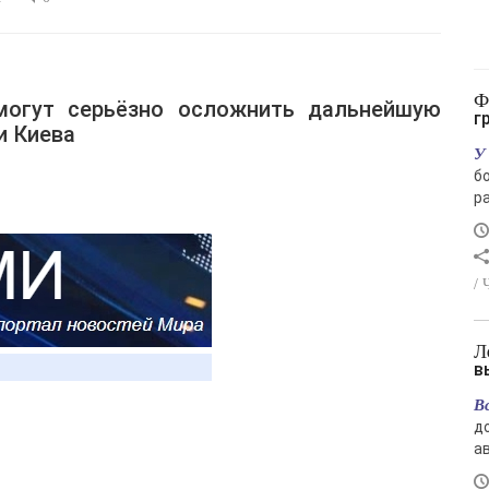
Финский залив снова стал зелёным: чем
г
и Киева
У
б
ра
/ 
Лето отступает: в Магаданской области
в
В
д
ав