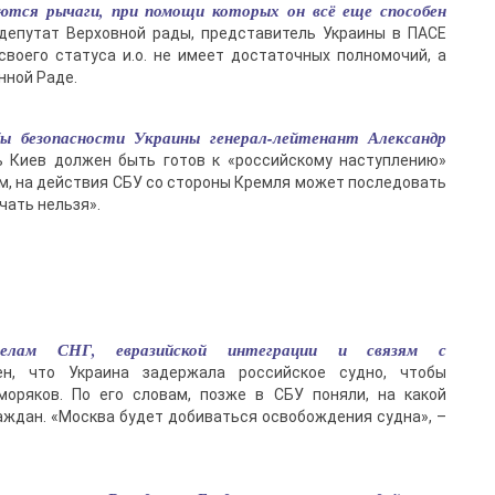
ются рычаги, при помощи которых он всё еще способен
 депутат Верховной рады, представитель Украины в ПАСЕ
своего статуса и.о. не имеет достаточных полномочий, а
нной Раде.
ы безопасности Украины генерал-лейтенант Александр
ь Киев должен быть готов к «российскому наступлению»
овам, на действия СБУ со стороны Кремля может последовать
чать нельзя».
делам СНГ, евразийской интеграции и связям с
ен, что Украина задержала российское судно, чтобы
оряков. По его словам, позже в СБУ поняли, на какой
аждан. «Москва будет добиваться освобождения судна», –