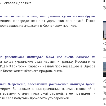
и
»– сказал Дребязка.
о они не знали о том, что раньше судно носило другое
ормацию непосредственно от украинских спецслужб. Также
сославшись на инцидент в Керченском проливе.
Пр
ие российского танкера? Пока всё очень похоже на
а, когда украинские суда нарушили границу России и не
МИД РФ Григорий Карасин назвал произошедшее в Одессе
 в Киеве хочет жёсткого продолжения».
ла Шеремета, задержание российского танкера будет
ЛН
имиром Зеленским в выстраивании взаимоотношений с
Пр
м времени станет пиратской страной, а её президент –
ти себе попугая и проколоть ухо серёжкой.
те
Вл