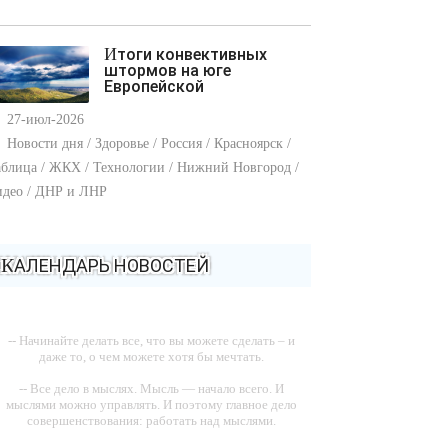
Итоги конвективных
штормов на юге
Европейской
27-июл-2026
Новости дня / Здоровье / Россия / Красноярск /
блица / ЖКХ / Технологии / Нижний Новгород /
идео / ДНР и ЛНР
КАЛЕНДАРЬ НОВОСТЕЙ
-- Начинайте делать все, что вы можете сделать – и
даже то, о чем можете хотя бы мечтать.
-- Все дело в мыслях. Мысль — начало всего. И
мыслями можно управлять. И поэтому главное дело
совершенствования: работать над мыслями.