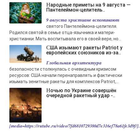
Народные приметы на 9 августа —
Пантелеймон-целитель..
9 августа христиане вспоминают
святого Пантелеймона-целителя.
Родился святой в семье отца-язычника и матери-
христианки. Мать воспитывала его в своей вере, но...
США изымают ракеты Patriot у
европейских союзников из-за..
Глобальная архитектура
безопасности столкнулась с очевидным кризисом
ресурсов: США начали перенаправлять и фактически
изымать зенитные ракеты для комплексов Patriot,...
Ночью по Украине совершён
очередной ракетный удар -..
[media=https://rutube.ru/video/7fd6810729380d7e316ef78a61fe3d9f/].