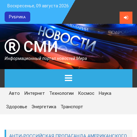
Воскресенье, 09 августа 2026
Рубрика
СМИ
Информационный портал новостей Мира
Авто
Интернет
Технологии
Космос
Наука
ГЛАВНАЯ
Здоровье
Энергетика
Транспорт
СЕГОДНЯ
ПОЛИТИКА
АНТИ-РОССИЙСКАЯ ПРОПАГАНДА АМЕРИКАНСКОГО