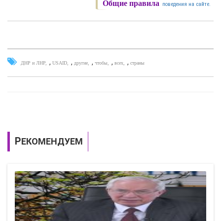
Общие правила
поведения на сайте.
,
,
,
,
,
ДНР и ЛНР
USAID
другие
чтобы
всех
страны
РЕКОМЕНДУЕМ