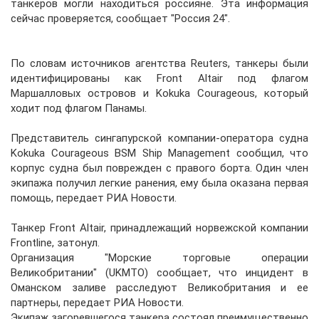
танкеров могли находиться россияне. Эта информация
сейчас проверяется, сообщает "Россия 24".
По словам источников агентства Reuters, танкеры были
идентифицированы как Front Altair под флагом
Маршалловых островов и Kokuka Courageous, который
ходит под флагом Панамы.
Представитель сингапурской компании-оператора судна
Kokuka Courageous BSM Ship Management сообщил, что
корпус судна был поврежден с правого борта. Один член
экипажа получил легкие ранения, ему была оказана первая
помощь, передает РИА Новости.
Танкер Front Altair, принадлежащий норвежской компании
Frontline, затонул.
Организация "Морские торговые операции
Великобритании" (UKMTO) сообщает, что инцидент в
Оманском заливе расследуют Великобритания и ее
партнеры, передает РИА Новости.
Экипаж загоревшегося танкера состоял преимущественно