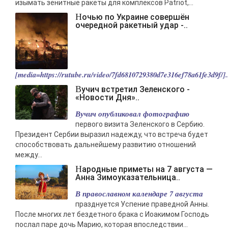
изымать зенитные ракеты для комплексов Patriot,...
Ночью по Украине совершён
очередной ракетный удар -..
[media=https://rutube.ru/video/7fd6810729380d7e316ef78a61fe3d9f/].
Вучич встретил Зеленского -
«Новости Дня»..
Вучич опубликовал фотографию
первого визита Зеленского в Сербию.
Президент Сербии выразил надежду, что встреча будет
способствовать дальнейшему развитию отношений
между...
Народные приметы на 7 августа —
Анна Зимоуказательница..
В православном календаре 7 августа
празднуется Успение праведной Анны.
После многих лет бездетного брака с Иоакимом Господь
послал паре дочь Марию, которая впоследствии...