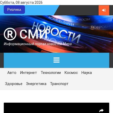
Суббота, 08 августа 2026
Рубрика
СМИ
Информационный портал новостей Мира
Авто
Интернет
Технологии
Космос
Наука
ГЛАВНАЯ
Здоровье
Энергетика
Транспорт
СЕГОДНЯ
ПОЛИТИКА
ЭКОНОМИКА