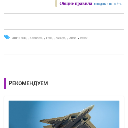
Общие правила
поведения на сайте.
,
,
,
,
,
ДНР и ЛНР
Оманском
Front
танкера
Altair
заливе
РЕКОМЕНДУЕМ