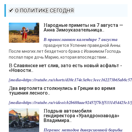
✔ О ПОЛИТИКЕ СЕГОДНЯ
Народные приметы на 7 августа —
Анна Зимоуказательница..
В православном календаре 7 августа
празднуется Успение праведной Анны.
После многих лет бездетного брака с Иоакимом Господь
послал паре дочь Марию, которая впоследствии...
В Славянске нет слив, зато есть новый асфальт -
«Новости..
[media=https://rutube.ru/shorts/d10c174e3a9ec3eec162273b65ab8c57/
Два вертолета столкнулись в Греции во время
тушения лесного..
[media=https://rutube.ru/video/cb2b688aae92457f7b3f5331454425e1/].
Подрыв автомобиля
гендиректора «Уралдронзавода»
Владимира..
Перенос методов диверсионной борьбы