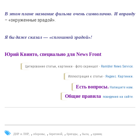
В этом плане название фильма очень символично. И вправду
– «окруженные зрадой».
Я бы даже сказал — «сплошной зрадой»!
Юрий Квинто, специально для News Front
Цитирование статьи, картинки - фото скриншот -
Rambler News Service.
Иллюстрация к статье -
Яндекс. Картинки.
Есть вопросы.
Напишите нам.
Общие правила
поведения на сайте.
,
,
,
,
,
ДНР и ЛНР
обороны
береговой
бригады
была
единиц