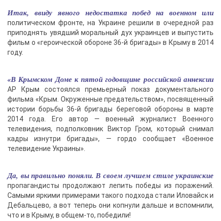
Итак, ввиду явного недостатка побед на военном или
политическом фронте, на Украине решили в очередной раз
приподнять увядший моральный дух украинцев и выпустить
фильм о «героической обороне 36-й бригады» в Крыму в 2014
году.
«В Крымском Доме к пятой годовщине российской аннексии
АР Крым состоялся премьерный показ документального
фильма «Крым. Окруженные предательством», посвященный
истории борьбы 36-й бригады береговой обороны в марте
2014 года. Его автор — военный журналист Военного
телевидения, подполковник Виктор Гром, который снимал
кадры изнутри бригады», — гордо сообщает «Военное
телевидение Украины».
Да, вы правильно поняли. В своем лучшем стиле украинские
пропагандисты продолжают лепить победы из поражений.
Самыми яркими примерами такого подхода стали Иловайск и
Дебальцево, а вот теперь они копнули дальше и вспомнили,
что и в Крыму, в общем-то, победили!