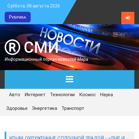
Суббота, 08 августа 2026
Рубрика
СМИ
Информационный портал новостей Мира
Авто
Интернет
Технологии
Космос
Наука
ГЛАВНАЯ
Здоровье
Энергетика
Транспорт
СЕГОДНЯ
ПОЛИТИКА
КРЫМ: ОКРУЖЕННЫЕ СПЛОШНОЙ ЗРАДОЙ - «ДНР И