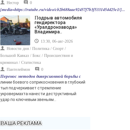
Нестор
0
[media=https://rutube.ru/video/cb2b688aae92457f7b3f5331454425e1/]...
Подрыв автомобиля
гендиректора
«Уралдронзавода»
Владимира..
13:30, 06-авг-2026
Новости дня / Политика / Спорт /
Большой Кавказ / Бокс / Происшествия и
криминал / Статистика
Пантелеймон
0
Перенос методов диверсионной борьбы с
линии боевого соприкосновения в глубокий
тыл подчеркивает стремление
укровермахта нанести деструктивный
удар по ключевым звеньям...
ВАША РЕКЛАМА