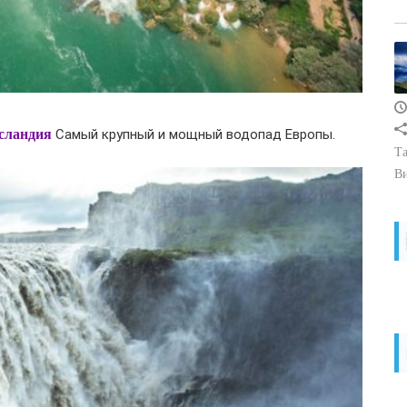
сландия
Самый крупный и мощный водопад Европы.
Та
В