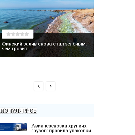
Финский залив снова стал зелёным:
Лето отступает: в Магаданской
чем грозит ...
области выпал с
ПОПУЛЯРНОЕ
Авиаперевозка хрупких
грузов: правила упаковки