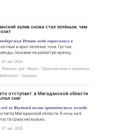
розит
 побережья Репино вода окрасилась в
олотные и ярко-зелёные тона. Густые
зводы, похожие на разлитую краску,...
07-авг-2026
Новости дня / Видео / Происшествия и криминал
Чемпионат / Здоровье
ыпал снег
след за Якутией волна арктического холода
остигла Магаданской области. В ночь на 6
густа сразу несколько...
07-авг-2026