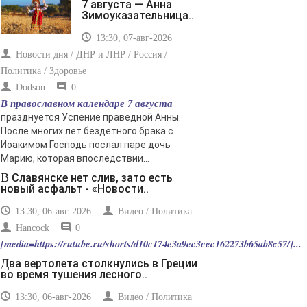
7 августа — Анна
Зимоуказательница..
13:30, 07-авг-2026
Новости дня / ДНР и ЛНР / Россия /
Политика / Здоровье
Dodson
0
В православном календаре 7 августа
празднуется Успение праведной Анны.
После многих лет бездетного брака с
Иоакимом Господь послал паре дочь
Марию, которая впоследствии...
В Славянске нет слив, зато есть
новый асфальт - «Новости..
13:30, 06-авг-2026
Видео / Политика
Hancock
0
[media=https://rutube.ru/shorts/d10c174e3a9ec3eec162273b65ab8c57/]...
Два вертолета столкнулись в Греции
во время тушения лесного..
13:30, 06-авг-2026
Видео / Политика