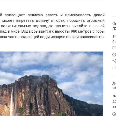
й воплощает великую власть и изменчивость дикой
а может вырезать долину в горах, породить огромный
Финский залив снова стал зелёным: чем
 восхитительных водопадах планеты читайте в нашей
г
ад в мире. Вода срывается с высоты 980 метров с горы
У
ьшая часть падающей воды испаряется или рассеивается
б
ра
/ 
Лето отступает: в Магаданской области
в
В
д
ав