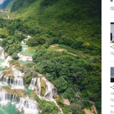
и
Пр
ЛН
Пр
те
Вл