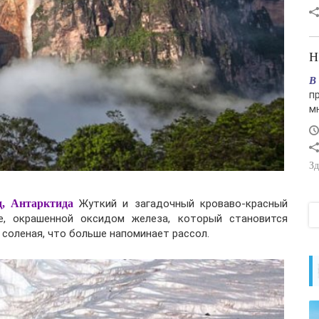
В
п
м
Зд
, Антарктида
Жуткий и загадочный кроваво-красный
, окрашенной оксидом железа, который становится
 соленая, что больше напоминает рассол.