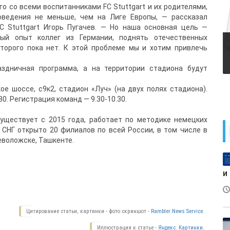
о со всеми воспитанниками FC Stuttgart и их родителями,
оведения не меньше, чем на Лиге Европы, — рассказал
C Stuttgart Игорь Пугачев. — Но наша основная цель —
ый опыт коллег из Германии, поднять отечественных
оторого пока нет. К этой проблеме мы и хотим привлечь
аздничная программа, а на территории стадиона будут
е шоссе, с9к2, стадион «Луч» (на двух полях стадиона).
30. Регистрация команд — 9.30-10.30.
существует с 2015 года, работает по методике немецких
 СНГ открыто 20 филиалов по всей России, в том числе в
еволожске, Ташкенте.
и
Цитирование статьи, картинки - фото скриншот -
Rambler News Service.
Иллюстрация к статье -
Яндекс. Картинки.