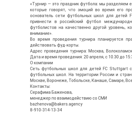
«Турнир — это праздник футбола: мы разделяем ег
которые говорят, что эмоций во время его пр
основатель сети футбольных школ для детей F
привнести в российский футбол международн
футболистов на качественно другой уровень, к
внимание».
Во время проведения турнира планируется пр
действовать фуд-корты.
Адрес проведения турнира: Москва, Волоколамско
Дата и время проведения: 20 апреля, с 10.30 до 15:
О компании
Сеть футбольных школ для детей FC Stuttgart 
футбольных школ. На территории России и стран
Москве, Воронеже, Тобольске, Канаше, Самаре, Вс
Контакты:
Серафима Баженова,
менеджер по взаимодействию со СМИ
bazhenova@bakers.agency
8-910-314-13-34