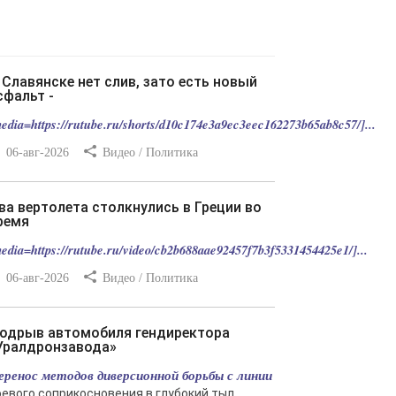
сфальт -
edia=https://rutube.ru/shorts/d10c174e3a9ec3eec162273b65ab8c57/]...
06-авг-2026
Видео / Политика
ремя
edia=https://rutube.ru/video/cb2b688aae92457f7b3f5331454425e1/]...
06-авг-2026
Видео / Политика
Уралдронзавода»
еренос методов диверсионной борьбы с линии
оевого соприкосновения в глубокий тыл