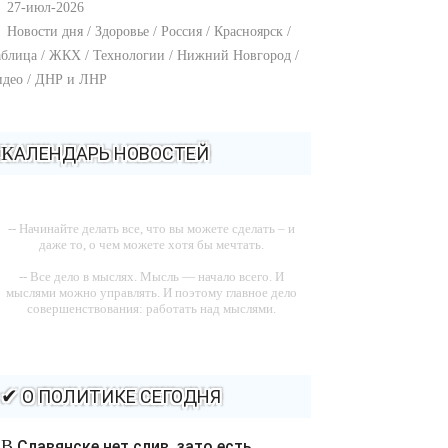
27-июл-2026
Новости дня / Здоровье / Россия / Красноярск /
блица / ЖКХ / Технологии / Нижний Новгород /
идео / ДНР и ЛНР
КАЛЕНДАРЬ НОВОСТЕЙ
-- Начинайте делать все, что вы можете сделать – и
даже то, о чем можете хотя бы мечтать.
-- Все дело в мыслях. Мысль — начало всего. И
мыслями можно управлять. И поэтому главное дело
совершенствования: работать над мыслями.
-- Идите уверенно по направлению к мечте. Живите
той жизнью, которую вы сами себе придумали.
-- Самое большое богатство — это ум. Самая большая
✔ О ПОЛИТИКЕ СЕГОДНЯ
нищета — глупость. Из всех страхов самый пугающий
— самолюбование.
В Славянске нет слив, зато есть