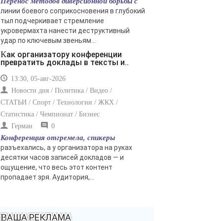
Перенос методов диверсионной борьбы с
линии боевого соприкосновения в глубокий
тыл подчеркивает стремление
укровермахта нанести деструктивный
удар по ключевым звеньям...
Как организатору конференции
превратить доклады в тексты и..
13:30, 05-авг-2026
Новости дня / Политика / Видео /
СТАТЬИ / Спорт / Технологии / ЖКХ /
Статистика / Чемпионат / Бизнес
Герман
0
Конференция отгремела, спикеры
разъехались, а у организатора на руках
десятки часов записей докладов — и
ощущение, что весь этот контент
пропадает зря. Аудитория,...
ВАША РЕКЛАМА