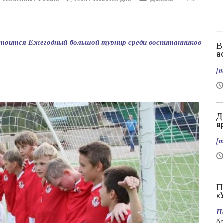
остоится Ежегодный большой турнир среди воспитанников
В Славянске нет слив, зато есть новый
а
[m
Два вертолета столкнулись в Греции во
в
[m
Подрыв автомобиля гендиректора
«
П
б