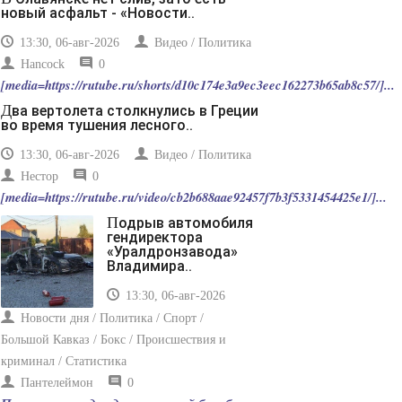
-- Лучшее, что можно сделать с хорошим советом, это
новый асфальт - «Новости..
пропустить его мимо ушей. Он никогда не бывает
полезен никому, кроме того, кто его дал.
13:30, 06-авг-2026
Видео / Политика
-- Люблю давать советы и очень не люблю, когда их
Hancock
0
дают мне.
[media=https://rutube.ru/shorts/d10c174e3a9ec3eec162273b65ab8c57/]...
Два вертолета столкнулись в Греции
во время тушения лесного..
13:30, 06-авг-2026
Видео / Политика
Нестор
0
[media=https://rutube.ru/video/cb2b688aae92457f7b3f5331454425e1/]...
Подрыв автомобиля
гендиректора
«Уралдронзавода»
Владимира..
13:30, 06-авг-2026
Новости дня / Политика / Спорт /
Большой Кавказ / Бокс / Происшествия и
криминал / Статистика
Пантелеймон
0