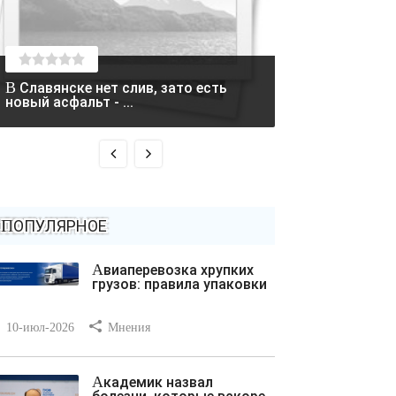
В Славянске нет слив, зато есть
Два вертолета столкнулись в
новый асфальт - ...
Греции во время
ПОПУЛЯРНОЕ
Авиаперевозка хрупких
грузов: правила упаковки
10-июл-2026
Мнения
Академик назвал