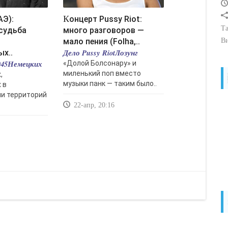
Концерт Pussy Riot:
Та
судьба
много разговоров —
мало пения (Folha,..
В
Дело Pussy RiotЛозунг
х..
1945Немецких
«Долой Болсонару» и
миленький поп вместо
,
музыки панк — таким было..
 в
и территорий
22-апр, 20:16