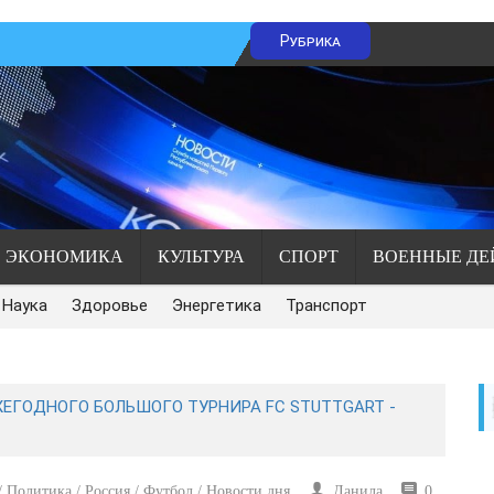
Рубрика
ЭКОНОМИКА
КУЛЬТУРА
СПОРТ
ВОЕННЫЕ ДЕ
Наука
Здоровье
Энергетика
Транспорт
ЖЕГОДНОГО БОЛЬШОГО ТУРНИРА FC STUTTGART -
 Политика / Россия / Футбол / Новости дня
Данила
0