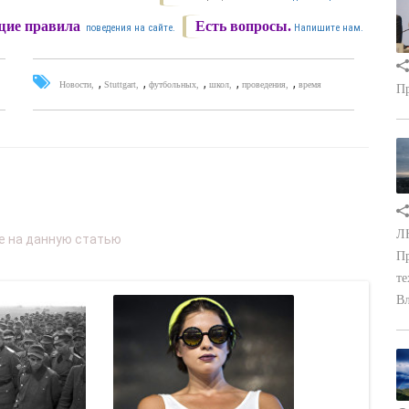
ие правила
Есть вопросы.
поведения на сайте.
Напишите нам.
,
,
,
,
,
Новости
Stuttgart
футбольных
школ
проведения
время
Пр
ЛН
Пр
те
Вл