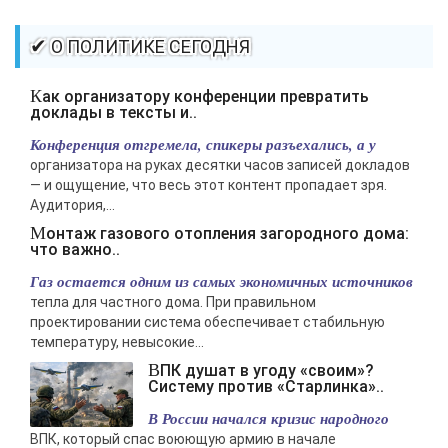
которую вы сами себе придумали.
-- Самое большое богатство — это ум. Самая большая нищета —
✔ О ПОЛИТИКЕ СЕГОДНЯ
глупость. Из всех страхов самый пугающий — самолюбование.
-- Лучшее, что можно сделать с хорошим советом, это пропустить его
Как организатору конференции превратить
мимо ушей. Он никогда не бывает полезен никому, кроме того, кто его
доклады в тексты и..
дал.
Конференция отгремела, спикеры разъехались, а у
-- Люблю давать советы и очень не люблю, когда их дают мне.
организатора на руках десятки часов записей докладов
— и ощущение, что весь этот контент пропадает зря.
Аудитория,...
Монтаж газового отопления загородного дома:
что важно..
Газ остается одним из самых экономичных источников
тепла для частного дома. При правильном
проектировании система обеспечивает стабильную
температуру, невысокие...
ВПК душат в угоду «своим»?
Систему против «Старлинка»..
В России начался кризис народного
ВПК, который спас воюющую армию в начале