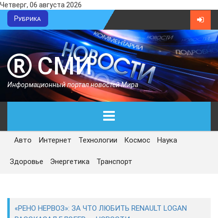
Четверг, 06 августа 2026
Рубрика
СМИ
Информационный портал новостей Мира
Авто
Интернет
Технологии
Космос
Наука
ГЛАВНАЯ
Здоровье
Энергетика
Транспорт
СЕГОДНЯ
ПОЛИТИКА
«РЕНО НЕРВОЗ»: ЗА ЧТО ЛЮБИТЬ RENAULT LOGAN
ЭКОНОМИКА