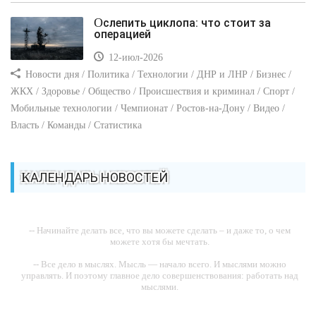
Ослепить циклопа: что стоит за
операцией
12-июл-2026
Новости дня / Политика / Технологии / ДНР и ЛНР / Бизнес /
ЖКХ / Здоровье / Общество / Происшествия и криминал / Спорт /
Мобильные технологии / Чемпионат / Ростов-на-Дону / Видео /
Власть / Команды / Статистика
КАЛЕНДАРЬ НОВОСТЕЙ
-- Начинайте делать все, что вы можете сделать – и даже то, о чем
можете хотя бы мечтать.
-- Все дело в мыслях. Мысль — начало всего. И мыслями можно
управлять. И поэтому главное дело совершенствования: работать над
мыслями.
-- Идите уверенно по направлению к мечте. Живите той жизнью,