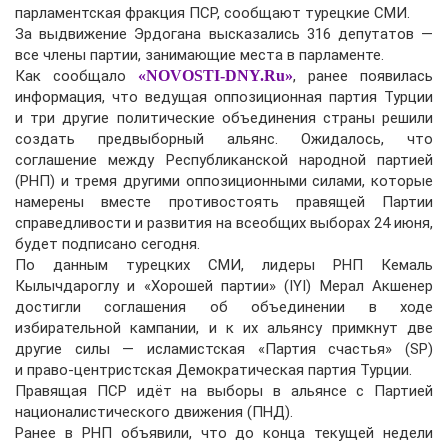
парламентская фракция ПСР, сообщают турецкие СМИ.
За выдвижение Эрдогана высказались 316 депутатов —
все члены партии, занимающие места в парламенте.
Как сообщало
«NOVOSTI-DNY.Ru»
, ранее появилась
информация, что ведущая оппозиционная партия Турции
и три другие политические объединения страны решили
создать предвыборный альянс. Ожидалось, что
соглашение между Республиканской народной партией
(РНП) и тремя другими оппозиционными силами, которые
намерены вместе противостоять правящей Партии
справедливости и развития на всеобщих выборах 24 июня,
будет подписано сегодня.
По данным турецких СМИ, лидеры РНП Кемаль
Кылычдароглу и «Хорошей партии» (IYI) Мерал Акшенер
достигли соглашения об объединении в ходе
избирательной кампании, и к их альянсу примкнут две
другие силы — исламистская «Партия счастья» (SP)
и право-центристская Демократическая партия Турции.
Правящая ПСР идёт на выборы в альянсе с Партией
националистического движения (ПНД).
Ранее в РНП объявили, что до конца текущей недели