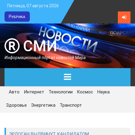
Пятница, 07 августа 2026
Рубрика
СМИ
Информационный портал новостей Мира
Авто
Интернет
Технологии
Космос
Наука
ГЛАВНАЯ
Здоровье
Энергетика
Транспорт
СЕГОДНЯ
ПОЛИТИКА
ЭРДОГАН ВЫДВИНУТ КАНДИДАТОМ