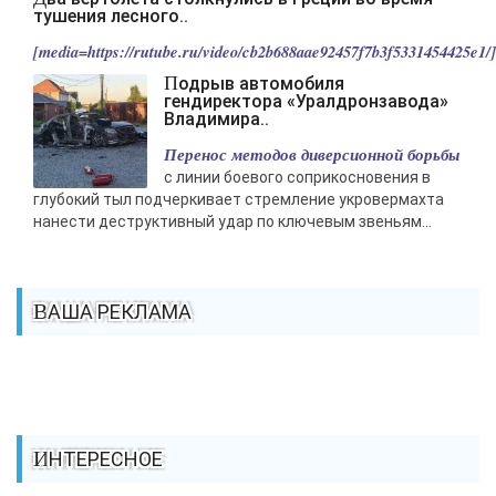
тушения лесного..
[media=https://rutube.ru/video/cb2b688aae92457f7b3f5331454425e1/].
Подрыв автомобиля
гендиректора «Уралдронзавода»
Владимира..
Перенос методов диверсионной борьбы
с линии боевого соприкосновения в
глубокий тыл подчеркивает стремление укровермахта
нанести деструктивный удар по ключевым звеньям...
ВАША РЕКЛАМА
ИНТЕРЕСНОЕ