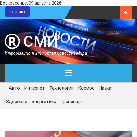
Воскресенье, 09 августа 2026
Рубрика
СМИ
Информационный портал новостей Мира
Авто
Интернет
Технологии
Космос
Наука
ГЛАВНАЯ
Здоровье
Энергетика
Транспорт
СЕГОДНЯ
ПОЛИТИКА
ЭКОНОМИКА